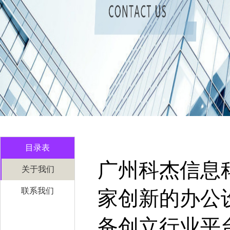
目录表
广州科杰信息科技
关于我们
联系我们
家创新的办公
备创立行业平