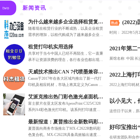
新闻资讯
two
为什么越来越多企业选择租赁复印机，而不是购买？
(20
随着现在租赁行业的不断成熟，以及企业租赁
需求的增加，以租代购成为了越来越多企业的
选择...
租赁打印机实用选择
2021年
共享对于当今中国人已经不再陌生，它一直秉
承不让资源浪费的理念，各行各业也都出现了
共享这一特色化服务。...
天威技术推出CAN 7代喷墨兼容芯片
Canon于2017年在各大区域均推出了新一代打
印机及相应耗材，市场上将其定义为Canon 7
代产品，此系列产品具有...
艾派克推出热门彩色激光桌面机新品可替代芯片
以小见大，
富士胶片在亚太区发布ApeosPrint C325/C328
系列A4彩色激光打印机。该系列打印速度
31ppm，小巧紧凑，可完美...
最新报道：夏普推出全新数码彩色复合机MX-C2622R
好印宝推出“
夏普面向商务市场推出了MX-C2622R数码彩
色复合机。MX-C2622R具备高效输出速度，