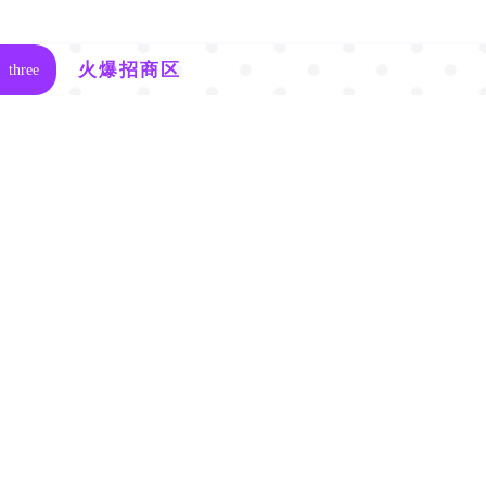
人性化的操作体验及容量更大...
火爆招商区
three