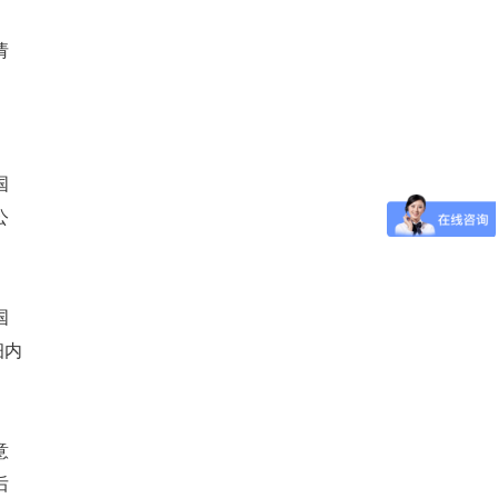
请
国
公
国
细内
。
意
后