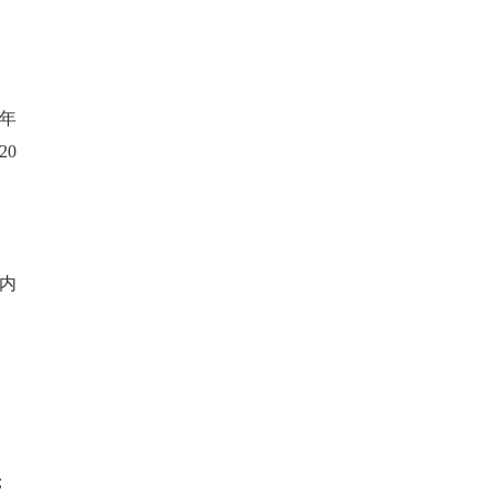
业年
20
、
类内
；