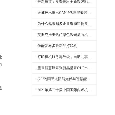
· 最新报道：夏普推出全新数码彩色复合机MX-C2622R
· 天威技术推出CAN 7代喷墨兼容芯片
· 为什么越来越多企业选择租赁复印机，而不是购买？
· 艾派克推出热门彩色激光桌面机新品可替代芯片
· 佳能发布多款新品打印机
业
· 打印租机服务再升级，自助共享新模式
力
· 坚果智慧墙系列新品坚果O1 Pro投影仪惊喜上市
· (2022)国际太阳能光伏与智慧能源(上海)大会暨展
电
· 2021年第二十届中国国际内燃机及零部件展览会