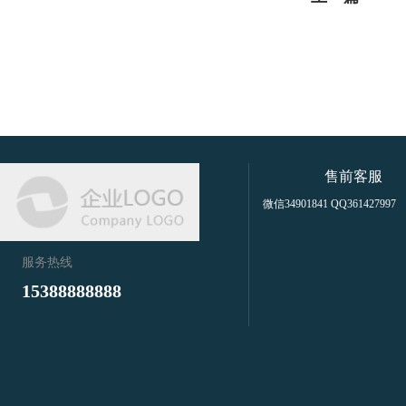
售前客服
微信34901841 QQ361427997
服务热线
15388888888